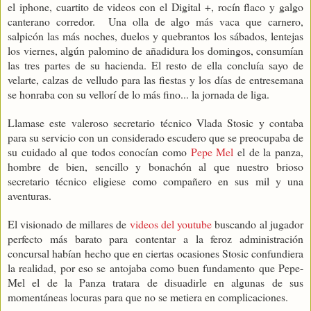
el iphone, cuartito de videos con el Digital +, rocín flaco y galgo
canterano corredor.
Una olla de algo más vaca que carnero,
salpicón las más noches, duelos y quebrantos los sábados, lentejas
los viernes, algún palomino de añadidura los domingos, consumían
las tres partes de su hacienda. El resto de ella concluía sayo de
velarte, calzas de velludo para las fiestas y los días de entresemana
se honraba con su vellorí de lo más fino... la jornada de liga.
Llamase este valeroso secretario técnico Vlada Stosic y contaba
para su servicio con un considerado escudero que se preocupaba de
su cuidado al que todos conocían como
Pepe Mel
el de la panza,
hombre de bien, sencillo y bonachón al que nuestro brioso
secretario técnico eligiese como compañero en sus mil y una
aventuras.
El visionado de millares de
videos del youtube
buscando al jugador
perfecto más barato para contentar a la feroz administración
concursal habían hecho que en ciertas ocasiones Stosic confundiera
la realidad, por eso se antojaba como buen fundamento que Pepe-
Mel el de la Panza tratara de disuadirle en algunas de sus
momentáneas locuras para que no se metiera en complicaciones.