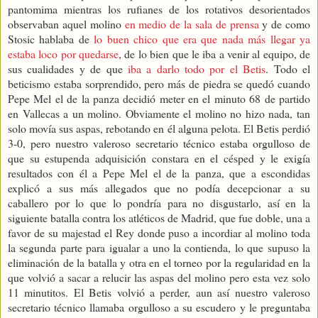
pantomima mientras los rufianes de los rotativos desorientados
observaban aquel molino
en medio de la sala de prensa
y de como
Stosic hablaba de
lo buen chico que era que nada más llegar ya
estaba loco por quedarse
, de lo bien que le iba a venir al equipo, de
sus cualidades y de que
iba a darlo todo por el Betis
. Todo el
beticismo estaba sorprendido, pero más de piedra se quedó cuando
Pepe Mel el de la panza decidió meter en el minuto 68 de partido
en Vallecas a un molino. Obviamente el molino no hizo nada, tan
solo movía sus aspas, rebotando en él alguna pelota. El Betis perdió
3-0, pero nuestro valeroso secretario técnico estaba orgulloso de
que su estupenda adquisición constara en el césped y le exigía
resultados con él a Pepe Mel el de la panza, que a escondidas
explicó a sus más allegados que no podía decepcionar a su
caballero por lo que lo pondría para no disgustarlo, así en la
siguiente batalla contra los atléticos de Madrid, que fue doble, una a
favor de su majestad el Rey donde puso a incordiar al molino toda
la segunda parte para igualar a uno la contienda, lo que supuso la
eliminación de la batalla y otra en el torneo por la regularidad en la
que volvió a sacar a relucir las aspas del molino pero esta vez solo
11 minutitos. El Betis volvió a perder, aun así nuestro valeroso
secretario técnico llamaba orgulloso a su escudero y le preguntaba