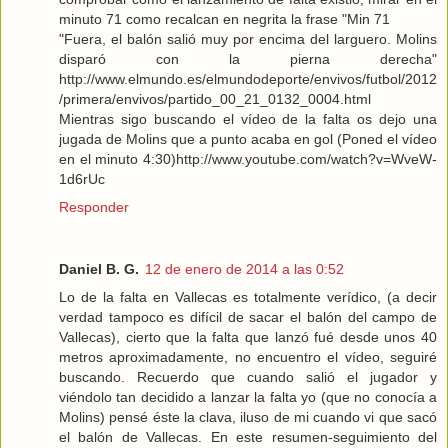
minuto 71 como recalcan en negrita la frase "Min 71
"Fuera, el balón salió muy por encima del larguero. Molins
disparó con la pierna derecha"
http://www.elmundo.es/elmundodeporte/envivos/futbol/2012
/primera/envivos/partido_00_21_0132_0004.html
Mientras sigo buscando el vídeo de la falta os dejo una
jugada de Molins que a punto acaba en gol (Poned el vídeo
en el minuto 4:30)http://www.youtube.com/watch?v=WveW-
1d6rUc
Responder
Daniel B. G.
12 de enero de 2014 a las 0:52
Lo de la falta en Vallecas es totalmente verídico, (a decir
verdad tampoco es difícil de sacar el balón del campo de
Vallecas), cierto que la falta que lanzó fué desde unos 40
metros aproximadamente, no encuentro el vídeo, seguiré
buscando. Recuerdo que cuando salió el jugador y
viéndolo tan decidido a lanzar la falta yo (que no conocía a
Molins) pensé éste la clava, iluso de mi cuando vi que sacó
el balón de Vallecas. En este resumen-seguimiento del