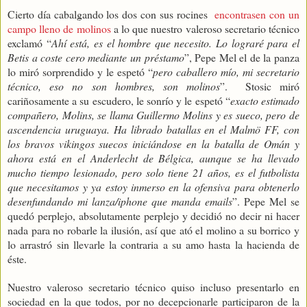
Cierto día cabalgando los dos con sus rocines
encontrasen con un
campo lleno de molinos
a lo que nuestro valeroso secretario técnico
exclamó “
Ahí está, es el hombre que necesito. Lo lograré para el
Betis a coste cero mediante un préstamo
”, Pepe Mel el de la panza
lo miró sorprendido y le espetó “
pero caballero mío, mi secretario
técnico, eso no son hombres, son molinos
”.
Stosic miró
cariñosamente a su escudero, le sonrío y le espetó “
exacto estimado
compañero, Molins, se llama Guillermo Molins y es sueco, pero de
ascendencia uruguaya. Ha librado batallas en el Malmö FF, con
los bravos vikingos suecos iniciándose en la batalla de Omán y
ahora está en el Anderlecht de Bélgica, aunque se ha llevado
mucho tiempo lesionado, pero solo tiene 21 años, es el futbolista
que necesitamos y ya estoy inmerso en la ofensiva para obtenerlo
desenfundando mi lanza/iphone que manda emails
”. Pepe Mel se
quedó perplejo, absolutamente perplejo y decidió no decir ni hacer
nada para no robarle la ilusión, así que ató el molino a su borrico y
lo arrastró sin llevarle la contraria a su amo hasta la hacienda de
éste.
Nuestro valeroso secretario técnico quiso incluso presentarlo en
sociedad en la que todos, por no decepcionarle participaron de la