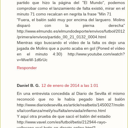
partido que hizo la página del "El Mundo", podemos
comprobar como el lanzamiento de falta existió, mirar en el
minuto 71 como recalcan en negrita la frase "Min 71
"Fuera, el balón salió muy por encima del larguero. Molins
disparó con la pierna derecha"
http://www.elmundo.es/elmundodeporte/envivos/futbol/2012
/primera/envivos/partido_00_21_0132_0004.html
Mientras sigo buscando el vídeo de la falta os dejo una
jugada de Molins que a punto acaba en gol (Poned el vídeo
en el minuto 4:30) http://www.youtube.com/watch?
v=WveW-1d6rUc
Responder
Daniel B. G.
12 de enero de 2014 a las 1:01
En una entrevista concedida al Diario de Sevilla él mismo
reconoció que no le había pegado bien al balón
http://www.diariodesevilla.es/article/realbetis/1450027/molin
s/la/confianza/mel/y/su/falta/enviada/infierno.html
Y aquí otra prueba de que sacó el balón del estadio
http://www.vavel.com/es/futbol/betis/212944-rayo-
vallecano-real-betis-en-directo-online.html?