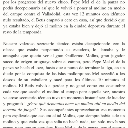
por los progresos del nuevo chico. Pepe Mel el de la panza no
podía decepcionarlo así que le volvió a poner al molino en medio
del campo contra el Valladolid, esta vez 12 minutos con idéntico
nulo resultado, el Betis empató a cero en casa, así que decidió que
ya estaba bien y dejó al molino en la ciudad deportiva durante el
resto de la temporada.
Nuestro valeroso secretario técnico estaba decepcionado con la
ofensa que estaba perpetrando su escudero, lo llamaba y le
arengaba que quería ver al gran Guillermo Molins, gran jugador
sueco de origen uruguayo sobre el campo, pero Pepe Mel el de la
panza se hacía el loco, hasta que a punto de terminar la liga, en un
duelo por la conquista de las islas mallorquinas Mel accedió a los
deseos de su caballero y sacó para los últimos 10 minutos al
molino. El Betis volvió a perder y no ganó como era costumbre
cada vez que sacaba el molino al campo pero aquella vez, nuestro
valeroso secretario técnico tuvo un momento instantáneo de lucidez
y preguntó
“¿Pero qué demonios hace un molino ahí en medio del
terreno de juego?”
Sus acompañantes aprovecharon ese momento
para explicarle que eso era el tal Molins, que siempre había sido un
molino y que cada vez que salía no hacía nada, tan solo movía sus
aspas, pero que su escudero Pepe Mel el de la panza, por el amor y