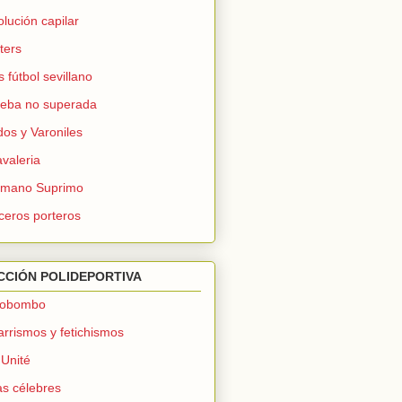
olución capilar
ters
 fútbol sevillano
eba no superada
os y Varoniles
valeria
rmano Suprimo
ceros porteros
CCIÓN POLIDEPORTIVA
tobombo
arrismos y fetichismos
Unité
as célebres