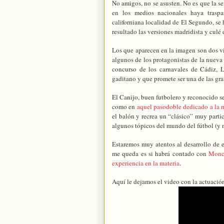
No amigos, no se asusten. No es que la 
en los medios nacionales haya traspas
californiana localidad de El Segundo, se
resultado las versiones madridista y culé 
Los que aparecen en la imagen son dos v
algunos de los protagonistas de la nueva
concurso de los carnavales de Cádiz, L
gaditano y que promete ser una de las gra
El Canijo, buen futbolero y reconocido s
como en
aquel pasodoble dedicado a la 
el balón y recrea un “clásico” muy parti
algunos tópicos del mundo del fútbol (y no
Estaremos muy atentos al desarrollo de e
me queda es si habrá contado con
Monc
experiencia en la materia
.
Aquí le dejamos el video con la actuación