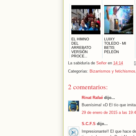
EL HIMNO
LUIXY
DEL
TOLEDO - MI
ARREBATO
BETIS
VERSIÓN
PELEÓN
PROCE...
La sabiduría de
Señor
en
14:14
Categorías:
Bizarrismos y fetichismos
2 comentarios:
Rinat Rafaé
dijo...
Buenísima! xD El tío que imit
29 de enero de 2015 a las 19:
S.C.F.S
dijo...
Impresionante!! El que hace d