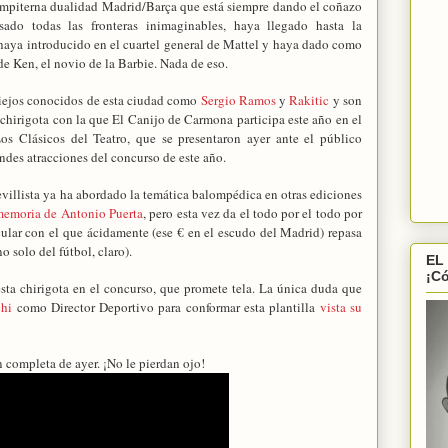
sempiterna dualidad Madrid/Barça que está siempre dando el coñazo
ado todas las fronteras inimaginables, haya llegado hasta la
 haya introducido en el cuartel general de Mattel y haya dado como
de Ken, el novio de la Barbie. Nada de eso.
iejos conocidos de esta ciudad como
Sergio Ramos
y
Rakitic
y son
 chirigota con la que El Canijo de Carmona participa este año en el
os Clásicos del Teatro, que se presentaron ayer ante el público
ndes atracciones del concurso de este año.
evillista ya ha abordado la temática balompédica en otras ediciones
memoria de Antonio Puerta
, pero esta vez da el todo por el todo por
cular con el que ácidamente (ese € en el escudo del Madrid) repasa
 solo del fútbol, claro).
EL
¡C
sta chirigota en el concurso, que promete tela. La única duda que
hi
como Director Deportivo para conformar esta plantilla
vista su
 completa de ayer. ¡No le pierdan ojo!