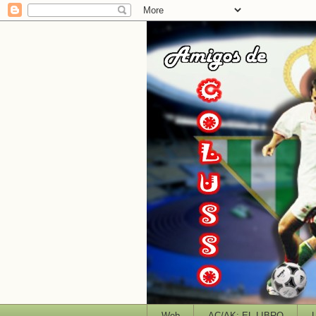
Web
AC/AK: EL LIBRO
L