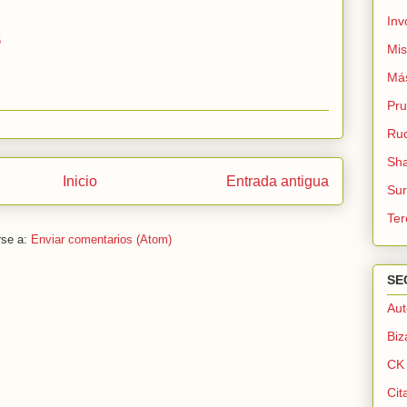
Inv
6
Mis
Más
Pru
Rud
Sha
Inicio
Entrada antigua
Su
Ter
rse a:
Enviar comentarios (Atom)
SE
Au
Biz
CK 
Cit