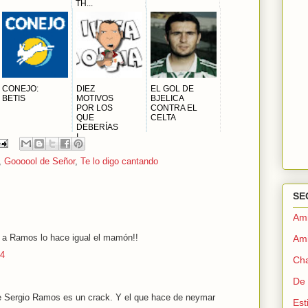
TH...
CONEJO:
DIEZ
EL GOL DE
BETIS
MOTIVOS
BJELICA
POR LOS
CONTRA EL
QUE
CELTA
DEBERÍAS
I...
,
Goooool de Señor
,
Te lo digo cantando
SE
Ami
a a Ramos lo hace igual el mamón!!
Ami
44
Ch
De
e Sergio Ramos es un crack. Y el que hace de neymar
Est