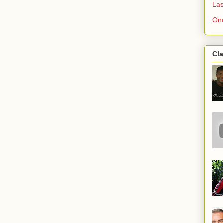
Las
Onc
Cla