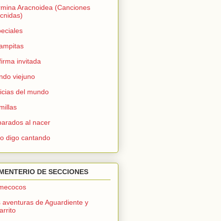
mina Aracnoidea (Canciones
cnidas)
eciales
ampitas
firma invitada
do viejuno
icias del mundo
millas
arados al nacer
lo digo cantando
MENTERIO DE SECCIONES
mecocos
 aventuras de Aguardiente y
arrito