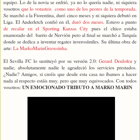
equipo. Lo de la novia se enfrió, ya no lo quería nadie, ni siquiera
vosotros
que lo votasteis
como uno de los peores de la temporada
.
Se marchó a la Fiorentina, duró cinco meses y ni siquiera debutó en
Liga. El Anderletch confió en él,
duró dos meses
. Estuvo a punto
de recalar en el Sporting Kansas City
pues el chico estaba
enamorado del
barrio de Nervión pero al final se marchó a Turquía
donde se dedica a inventar regates inverosím
i
les. Su última obra de
arte:
La MarkoMarinGravesinha
.
El Sevilla FC lo sustituyó por su versión 2.0:
Gerard Deulofeu
y
nadie, absolutamente nadie le agradeció los servicios prestados.
¿Nadie? Amigos, si creéis que desde esta casa no íbamos a hacer
nada al respecto estáis muy, pero que muy equivocados. Con todos
UN EMOCIONADO TRIBUTO A MARKO MARIN
vosotros: