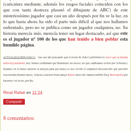
(caricatura mediante, además los rasgos faciales coinciden con los
que con tanta destreza plasmó el dibujante de ABC) de este
misteriosísimo jugador que casi un año después por fin ve la luz, en
lo que hasta ahora ha sido el parto más difícil al que nos hallamos
enfrentado, pero no se publica como un jugador cualquiera, no. Su
este
historia merecía más, merecía tener un lugar destacado, así que
es el jugador nº 100 de los que
han tenido a bien poblar
esta
humilde página
.
ACTUALIZACIÓN 8/09/13
: tras casi año pensando que el rostro de Zeko Ljubobratovic
era el que la entrada
tenía originalmente
, hoy hemos confirmado que finalmente no era ese, así que cambiamos la foto por la buena y
dejamos en el enlace anterior la antigua para que nunca se nos olvide el simpático desconocido que presidió
esta entrada durante meses. Gracias a nuestro buen amigo
Renzo
autos del imprescindible blog
Beticopedia
por
hacernos ver la luz ¡por fin¡
Rinat Rafaé
en
11:24
Compartir
8 comentarios: