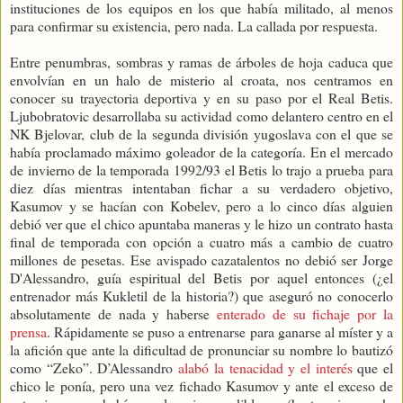
instituciones de los equipos en los que había militado, al menos
para confirmar su existencia, pero nada. La callada por respuesta.
Entre penumbras, sombras y ramas de árboles de hoja caduca que
envolvían en un halo de misterio al croata, nos centramos en
conocer su trayectoria deportiva y en su paso por el Real Betis.
Ljubobratovic desarrollaba su actividad como delantero centro en el
NK Bjelovar, club de la segunda división yugoslava con el que se
había proclamado máximo goleador de la categoría. En el mercado
de invierno de la temporada 1992/93 el Betis lo trajo a prueba para
diez días mientras intentaban fichar a su verdadero objetivo,
Kasumov y se hacían con Kobelev, pero a lo cinco días alguien
debió ver que el chico apuntaba maneras y le hizo un contrato hasta
final de temporada con opción a cuatro más a cambio de cuatro
millones de pesetas. Ese avispado cazatalentos no debió ser Jorge
D'Alessandro, guía espiritual del Betis por aquel entonces (¿el
entrenador más Kukletil de la historia?) que aseguró no conocerlo
absolutamente de nada y haberse
enterado de su fichaje por la
prensa
. Rápidamente se puso a entrenarse para ganarse al míster y a
la afición que ante la dificultad de pronunciar su nombre lo bautizó
como “Zeko”. D’Alessandro
alabó la tenacidad y el interés
que el
chico le ponía, pero una vez fichado Kasumov y ante el exceso de