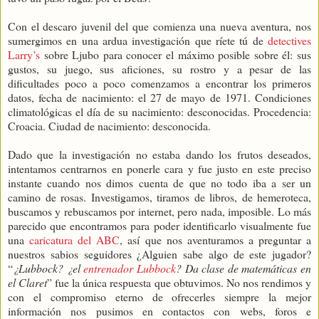
Con el descaro juvenil del que comienza una nueva aventura, nos
sumergimos en una ardua investigación que ríete tú de
detectives
Larry’s
sobre Ljubo para conocer el máximo posible sobre él: sus
gustos, su juego, sus aficiones, su rostro y a pesar de las
dificultades poco a poco comenzamos a encontrar los primeros
datos, fecha de nacimiento: el 27 de mayo de 1971. Condiciones
climatológicas el día de su nacimiento: desconocidas. Procedencia:
Croacia. Ciudad de nacimiento: desconocida.
Dado que la investigación no estaba dando los frutos deseados,
intentamos centrarnos en ponerle cara y fue justo en este preciso
instante cuando nos dimos cuenta de que no todo iba a ser un
camino de rosas. Investigamos, tiramos de libros, de hemeroteca,
buscamos y rebuscamos por internet, pero nada, imposible. Lo más
parecido que encontramos para poder identificarlo visualmente fue
una
caricatura del ABC
, así que nos aventuramos a preguntar a
nuestros sabios seguidores ¿Alguien sabe algo de este jugador?
“
¿Lubbock? ¿el
entrenador Lubbock
? Da clase de matemáticas en
el Claret
” fue la única respuesta que obtuvimos. No nos rendimos y
con el compromiso eterno de ofrecerles siempre la mejor
información nos pusimos en contactos con webs, foros e