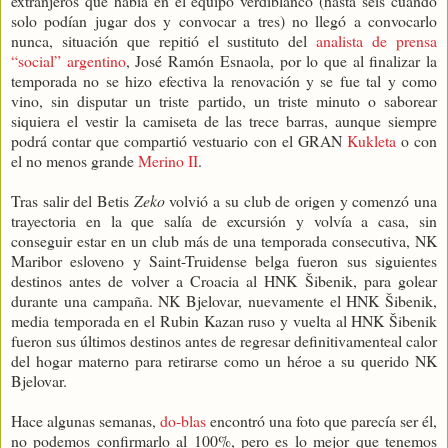
extranjeros que había en el equipo verdiblanco (hasta seis cuando
solo podían jugar dos y convocar a tres) no llegó a convocarlo
nunca, situación que repitió el sustituto del
analista de prensa
“social” argentino
, José Ramón Esnaola, por lo que al finalizar la
temporada no se hizo efectiva la renovación y se fue tal y como
vino, sin disputar un triste partido, un triste minuto o saborear
siquiera el vestir la camiseta de las trece barras, aunque siempre
podrá contar que compartió vestuario con el GRAN
Kukleta
o con
el no menos grande
Merino II
.
Tras salir del Betis
Zeko
volvió a su club de origen y comenzó una
trayectoria en la que salía de excursión y volvía a casa, sin
conseguir estar en un club más de una temporada consecutiva, NK
Maribor esloveno y Saint-Truidense belga fueron sus siguientes
destinos antes de volver a Croacia al HNK Šibenik, para golear
durante una campaña. NK Bjelovar, nuevamente el HNK Šibenik,
media temporada en el Rubin Kazan ruso y vuelta al HNK Šibenik
fueron sus últimos destinos antes de regresar definitivamenteal calor
del hogar materno para retirarse como un héroe a su querido NK
Bjelovar.
Hace algunas semanas,
do-blas
encontró una foto que parecía ser él,
no podemos confirmarlo al 100%, pero es lo mejor que tenemos